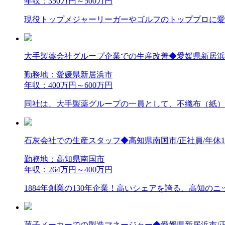
年収：350万円～500万円
現役トップメジャーリーガーやゴルフのトッププロに愛用
大手製薬会社グループ企業での生産改善◆愛媛県新居浜市
勤務地：愛媛県新居浜市
年収：400万円～600万円
同社は、大手製薬グループの一員として、不織布（紙）製
石灰会社での生産スタッフ◆高知県南国市/正社員/年休1
勤務地：高知県南国市
年収：264万円～400万円
1884年創業の130年企業！高いシェアを誇る、高知のニ
菓子メーカーでの製造マネージャー◆愛媛県新居浜市/正