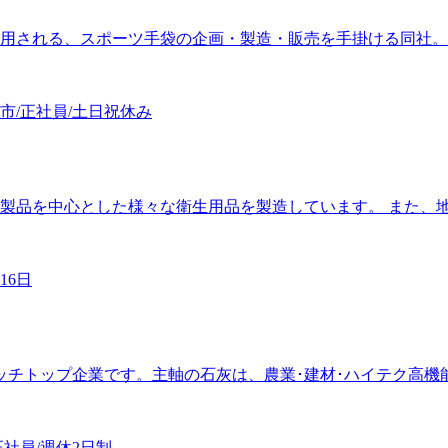
される、スポーツ手袋の企画・製造・販売を手掛ける同社。創業か
/正社員/土日祝休み
品を中心とした様々な衛生用品を製造しています。 また、地元愛
16日
ッチトップ企業です。主軸の石灰は、農業･建材･ハイテク高機能素
社員/週休2日制