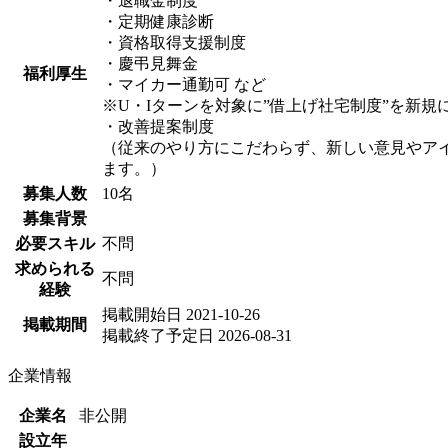
・退職金制度
・定期健康診断
・資格取得支援制度
・慶弔見舞金
福利厚生
・マイカー通勤可 など
※U・Iターンを対象に”借上げ社宅制度”を新
・改善提案制度
（従来のやり方にこだわらず、新しい意見やア
ます。）
募集人数
10名
募集背景
必要スキル
不問
求められる
不問
経験
掲載開始日
2021-10-26
掲載期間
掲載終了予定日
2026-08-31
企業情報
企業名
非公開
設立年