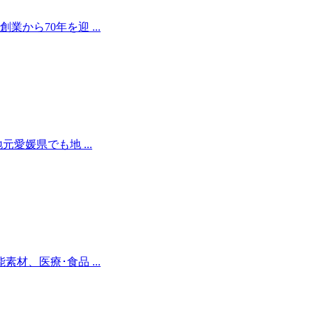
ら70年を迎 ...
媛県でも地 ...
材、医療･食品 ...