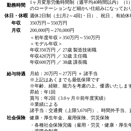
1ヶ月変形労働時間制（週平均40時間以内）（1）8
勤務時間
のローテーションなど細かい仕組みになってお
休日・休暇
週休2日制（土[月2～4回]・日）、祝日 、有給
年収
350万円～550万円
月収
200,000円～270,000円
＜初年度年収＞350万円～550万円
＜モデル年収＞
年収350万円 ／ 27歳 製造技術職
年収420万円 ／ 32歳 主任職
年収600万円 ／ 38歳 課長職
月給：20万円～27万円 ＋ 諸手当
給与待遇
※上記はあくまでも最低保障です
※年齢、経験、能力を考慮の上、優遇いたしま
昇給：年1回
賞与：年2回（3.0ヶ月※前年度実績）
※業績による
諸手当：交通費（上限5,670円）、時間外手当
社会保険
健康・厚生年金、雇用保険、労災保険
・各種社会保険完備（雇用・労災・健康・厚生