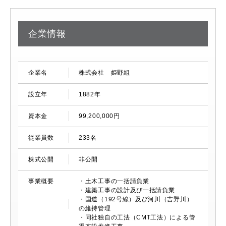
企業情報
企業名
株式会社 姫野組
設立年
1882年
資本金
99,200,000円
従業員数
233名
株式公開
非公開
事業概要
・土木工事の一括請負業
・建築工事の設計及び一括請負業
・国道（192号線）及び河川（吉野川）
の維持管理
・同社独自の工法（CMT工法）による管