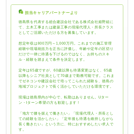
担当キャリアパートナーより
徳島県を代表する総合建設会社である株式会社姫野組に
て、土木工事または建築工事の現場代理人・所長クラス
としてご活躍いただける方を募集しています。
想定年収は800万円～1,000万円。これまでの施工管理
経験や現場統括力を正当に評価し、年齢や定年の区切り
だけで一律に待遇を下げるのではなく、お持ちのスキ
ル・経験を踏まえて条件を決定します。
定年は65歳ですが、60歳以降も待遇変更はなく、65歳
以降もシニア社員として70歳まで勤務可能です。これま
でゼネコンや建設会社で培ってこられた経験を、徳島の
地域プロジェクトで長く活かしていただける環境です。
現場は徳島県内が中心で、転勤はありません。Uター
ン・Iターン希望の方も歓迎します！
「地方で腰を据えて働きたい」「現場代理人・所長とし
ての経験を活かしたい」「定年後も待遇を維持しながら
長く働きたい」という方に、特におすすめしたい求人で
す。