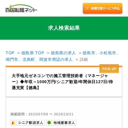
転職支援サービスに申し込む
転職支援サービス申込
四国優良企業チャンネル
求人検索結果
転職支援サービス紹介
TOP
徳島県 TOP
徳島県の求人
徳島市、小松島市、
鳴門市、北島町、阿波市周辺の求人
詳細
会社案内
大手地元ゼネコンでの施工管理技術者（マネージャ
サイトマップ
ー）◆年収～1000万円/シニア歓迎/年間休日127日/待
遇充実【徳島】
掲載期間：2025/07/08 〜 2026/10/31