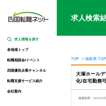
求人検索
求人情報を探す
各地域トップ
TOP
徳島県 TO
転職相談会/イベント
転職支援サービスとは
四国優良企業チャンネル
大塚ホールデ
化/在宅勤務
転職支援サービス紹介
転職の流れ
愛媛 (中予・
会社案内
個別面談の方法
掲載期間：2025/08/
愛媛 (東予