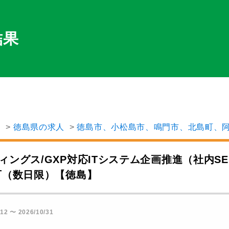
結果
P
徳島県の求人
徳島市、小松島市、鳴門市、北島町、
ィングス/GXP対応ITシステム企画推進（社内SE
可（数日限）【徳島】
※1
南予)
12 〜 2026/10/31
※2
)