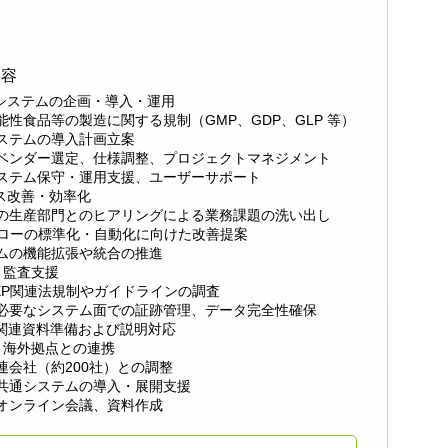
内容
ITシステムの企画・導入・運用
能性食品等の製造に関する規制（GMP、GDP、GLP 等）
ステムの導入計画立案
ベンダー選定、仕様調整、プロジェクトマネジメント
ステム保守・運用支援、ユーザーサポート
セス改善・効率化
の生産部門とのヒアリングによる業務課題の洗い出し
フローの標準化・自動化に向けた改善提案
ムの機能拡張や統合の推進
・監査支援
XP関連法規制やガイドラインの調査
必要なシステム面での証跡管理、データ完全性確保
T関連資料準備および説明対応
・海外拠点との連携
連会社（約200社）との調整
共通システムの導入・展開支援
オンライン会議、資料作成