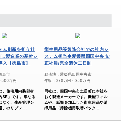
テム刷新を担う社
衛生用品等製造会社での社内シ
なし/製造業の基幹シ
ステム担当◆愛媛県四国中央市/
導入【徳島市】
正社員/完全週休二日制
徳島市
勤務地：愛媛県四国中央市
～500万円
年収：270万円～350万円
は、住宅用内装部材
同社は、四国中央市土居町に本社を
内SE」です。単なる
おく製造メーカーです。機能フィル
はなく、生産管理シ
ムや、紙類を加工した衛生用品や清
」のリプレ ...
掃用品（掃除機用取替パック ...