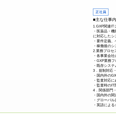
■主な仕事
1.GXP関連
・医薬品・機
に対応したシ
・要件定義、
・稼働後のシ
2.業務プロ
・各事業会社
・GXP業務
・既存システ
3．規制対応
・国内外のG
・監査対応に
・監査時のI
4．関係部門
・国内外の関
・グローバル
・英語による