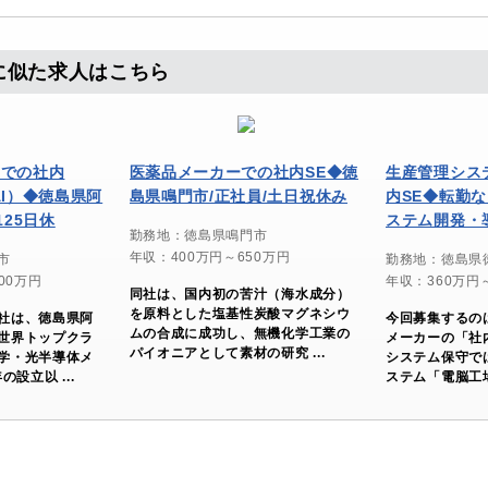
に似た求人はこちら
ーでの社内
医薬品メーカーでの社内SE◆徳
生産管理シス
AI）◆徳島県阿
島県鳴門市/正社員/土日祝休み
内SE◆転勤
125日休
ステム開発・
勤務地：徳島県鳴門市
年収：400万円～650万円
市
勤務地：徳島県
00万円
年収：360万円
同社は、国内初の苦汁（海水成分）
を原料とした塩基性炭酸マグネシウ
社は、徳島県阿
今回募集するの
ムの合成に成功し、無機化学工業の
世界トップクラ
メーカーの「社
パイオニアとして素材の研究 ...
学・光半導体メ
システム保守で
の設立以 ...
ステム「電脳工場