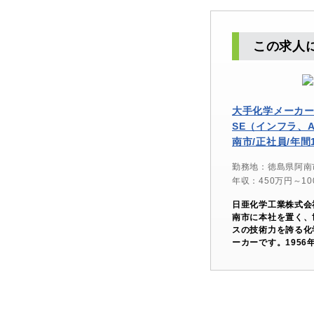
この求人
大手化学メーカ
SE（インフラ、
南市/正社員/年間
勤務地：徳島県阿南
年収：450万円～10
日亜化学工業株式会
南市に本社を置く、
スの技術力を誇る化
ーカーです。1956年