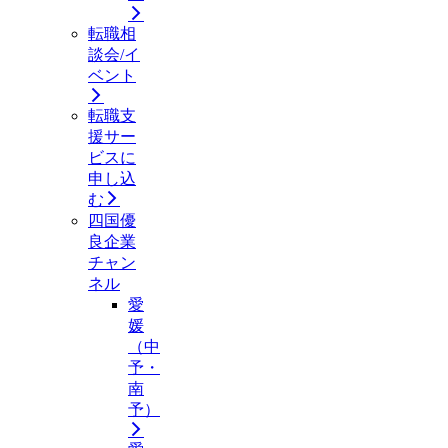
転職相
談会/イ
ベント
転職支
援サー
ビスに
申し込
む
四国優
良企業
チャン
ネル
愛
媛
（中
予・
南
予）