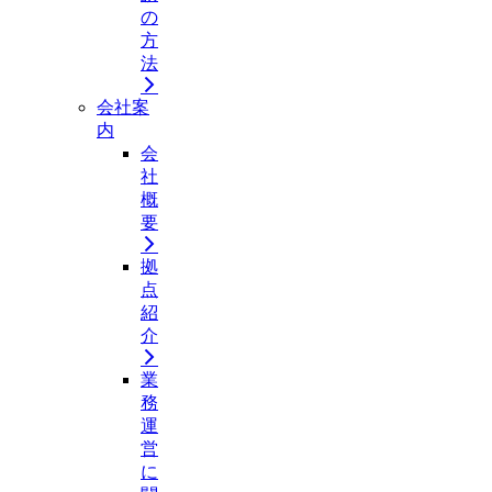
の
方
法
会社案
内
会
社
概
要
拠
点
紹
介
業
務
運
営
に