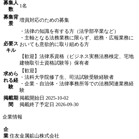
募集人
1名
数
募集背
増員対応のための募集
景
・法律の知識を有する方（法学部卒業など）
・主軸となる法務業務に限らず、総務・広報業務に
必要ス
おいても意欲的に取り組める方
キル
【歓迎】法律系資格（ビジネス実務法務検定、宅地
建物取引士資格試験等）保有者
【歓迎】
求めら
・法科大学院修了生、司法試験受験経験者
れる経
・企業・自治体・法律事務所等での法務関連業務経
験
験
掲載期
掲載開始日
2025-10-02
間
掲載終了予定日
2026-09-30
企業情報
企
業
住友金属鉱山株式会社