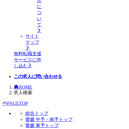
営
に
つ
い
て
サイト
マップ
無料
転職支援
サービスに申
し込む
この求人に問い合わせる
HOME
求人検索
PAGETOP
総合トップ
愛媛 中予・南予トップ
愛媛 東予トップ