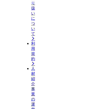
り
扱
い
に
つ
い
て
利
用
規
約
人
材
紹
介
事
業
の
運