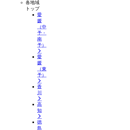
各地域
トップ
愛
媛
（中
予・
南
予）
愛
媛
（東
予）
香
川
高
知
徳
島