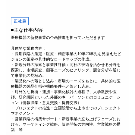
■主な仕事内容
医療機器の新規事業の企画推進を担っていただきます
具体的な業務内容：
・長期戦略の策定：医療・精密事業の10年20年先を見据えたビ
ジョンの策定や具体的なロードマップの作成。
・新規分野の探索と事業性評価：同社の技術を活かせる分野を
探索し、市場調査、顧客ニーズのヒアリング、競合分析を通じ
て事業化の見極め。
・製品化への落とし込み：市場のニーズをもとに、具体的な医
療機器の製品仕様や機能要件へと落とし込み。
・対外的な折衝・連携：事業化検討の過程で、大学教授や医
師、研究機関といった外部のキーパーソンとのコミュニケーシ
ョン（情報収集・意見交換・提携交渉）
・プロジェクトの推進：企画段階から上市までのプロジェクト
マネジメント
・営業戦略の構築サポート：新規事業の立ち上げフェーズにお
ける、マーケティング戦略、販路開拓の方向性、営業戦略の構
築 等