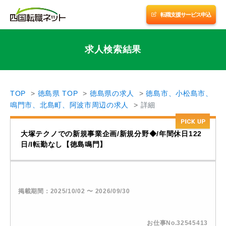
転職支援サービス申込
転職支援サービスに申し込む
求人検索結果
四国優良企業チャンネル
転職支援サービス紹介
TOP
徳島県 TOP
徳島県の求人
徳島市、小松島市、
鳴門市、北島町、阿波市周辺の求人
詳細
会社案内
大塚テクノでの新規事業企画/新規分野◆/年間休日122
日/I転勤なし【徳島鳴門】
サイトマップ
掲載期間：2025/10/02 〜 2026/09/30
お仕事No.32545413