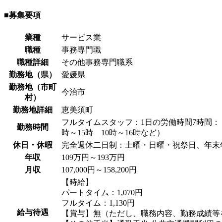
■募集要項
業種
サービス業
職種
事務専門職
職種詳細
その他事務専門職系
勤務地（県）
愛媛県
勤務地（市町
今治市
村）
勤務地詳細
恵美須町
フルタイムスタッフ：1日の労働時間7時間：（
勤務時間
時～15時 10時～16時など）
休日・休暇
完全週休二日制：土曜・日曜・祝祭日、年末年始(1
年収
109万円～193万円
月収
107,000円～158,200円
【時給】
パートタイム：1,070円
フルタイム：1,130円
給与待遇
【賞与】無（ただし、職務内容、勤務成績等