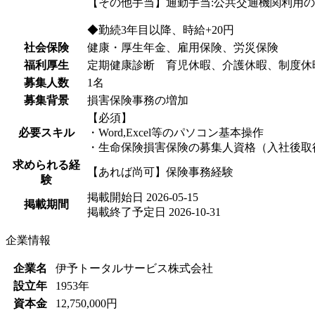
【その他手当】通勤手当:公共交通機関利用の
◆勤続3年目以降、時給+20円
社会保険
健康・厚生年金、雇用保険、労災保険
福利厚生
定期健康診断 育児休暇、介護休暇、制度休暇
募集人数
1名
募集背景
損害保険事務の増加
【必須】
必要スキル
・Word,Excel等のパソコン基本操作
・生命保険損害保険の募集人資格（入社後取
求められる経
【あれば尚可】保険事務経験
験
掲載開始日
2026-05-15
掲載期間
掲載終了予定日
2026-10-31
企業情報
企業名
伊予トータルサービス株式会社
設立年
1953年
資本金
12,750,000円