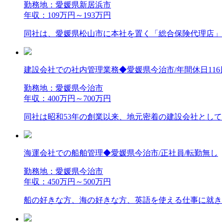
勤務地：愛媛県新居浜市
年収：109万円～193万円
同社は、愛媛県松山市に本社を置く「総合保険代理店」で
建設会社での社内管理業務◆愛媛県今治市/年間休日116
勤務地：愛媛県今治市
年収：400万円～700万円
同社は昭和53年の創業以来、地元密着の建設会社として
海運会社での船舶管理◆愛媛県今治市/正社員/転勤無し
勤務地：愛媛県今治市
年収：450万円～500万円
船の好きな方、海の好きな方、英語を使える仕事に就きた