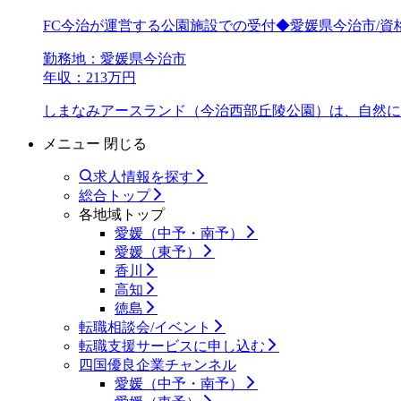
FC今治が運営する公園施設での受付◆愛媛県今治市/資
勤務地：愛媛県今治市
年収：213万円
しまなみアースランド（今治西部丘陵公園）は、自然に親
メニュー
閉じる
求人情報を探す
総合トップ
各地域トップ
愛媛（中予・南予）
愛媛（東予）
香川
高知
徳島
転職相談会/イベント
転職支援サービスに申し込む
四国優良企業チャンネル
愛媛（中予・南予）