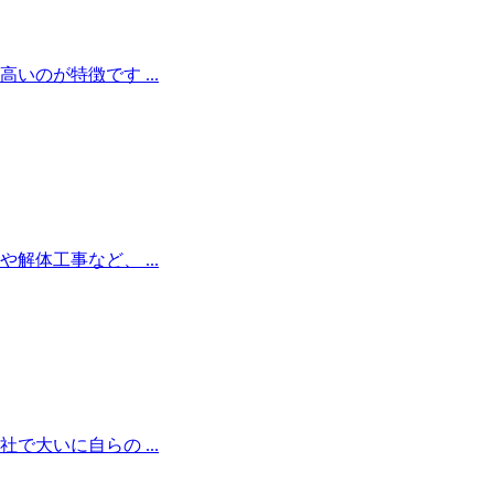
のが特徴です ...
体工事など、 ...
大いに自らの ...